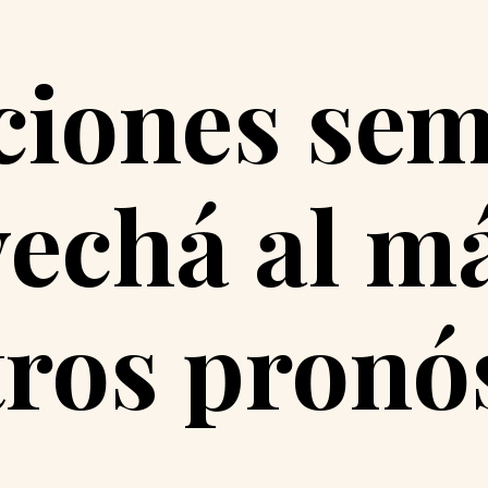
iones sem
vechá al m
ros pronó