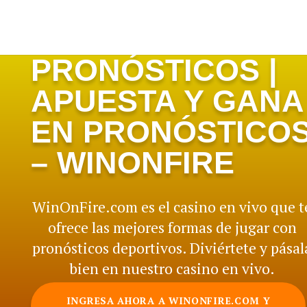
PRONÓSTICOS |
APUESTA Y GANA
EN PRONÓSTICO
– WINONFIRE
WinOnFire.com es el casino en vivo que t
ofrece las mejores formas de jugar con
pronósticos deportivos. Diviértete y pásal
bien en nuestro casino en vivo.
INGRESA AHORA A WINONFIRE.COM Y