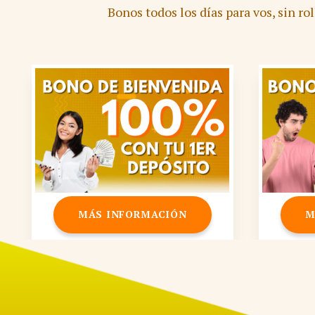
Bonos todos los días para vos, sin ro
MÁS INFORMACIÓN
M