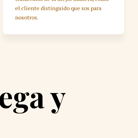
el cliente distinguido que sos para
nosotros.
ega y