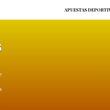
APUESTAS DEPORTI
S
e
a