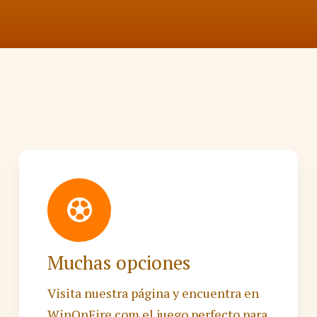
Muchas opciones
Visita nuestra página y encuentra en
WinOnFire.com el juego perfecto para