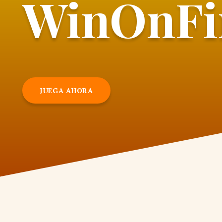
WinOnFi
JUEGA AHORA