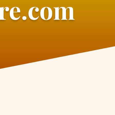
re.com