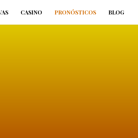
VAS
CASINO
PRONÓSTICOS
BLOG