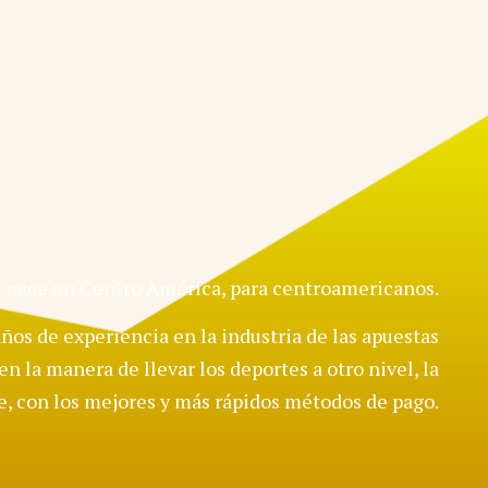
nace en Centro América, para centroamericanos.
años de experiencia en
la industria de las apuestas
 la manera de llevar los deportes a otro nivel, la
te, con los mejores y más rápidos métodos de pago.