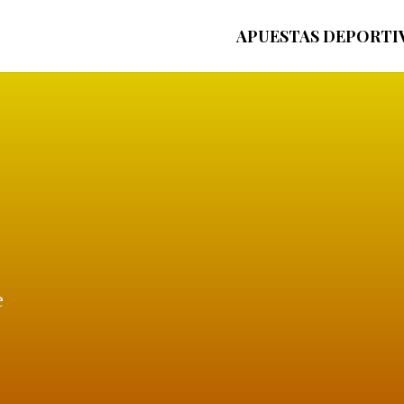
APUESTAS DEPORTI
e