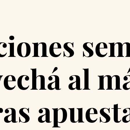
iones sem
vechá al m
ras apuest