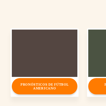
PRONÓSTICOS DE FÚTBOL
AMERICANO