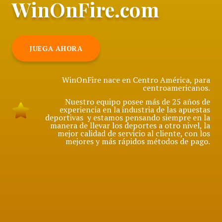
WinOnFire.com
JUEGA AHORA
WinOnFire nace en Centro América, para
centroamericanos.
Nuestro equipo posee más de 25 años de
experiencia en
la industria de las apuestas
deportivas
y estamos pensando siempre en la
manera de llevar los deportes a otro nivel, la
mejor calidad de servicio al cliente, con los
mejores y más rápidos métodos de pago.