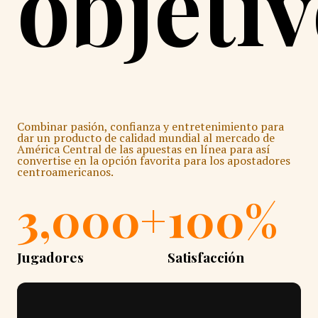
objeti
Combinar pasión, confianza y entretenimiento para
dar un producto de calidad mundial al mercado de
América Central de las apuestas en línea para así
convertise en
la opción favorita para los apostadores
centroamericanos.
3,000
+
100
%
Jugadores
Satisfacción