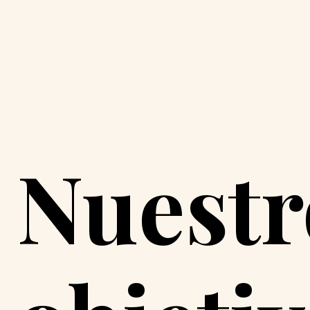
Nuestr