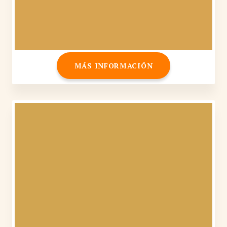
MÁS INFORMACIÓN