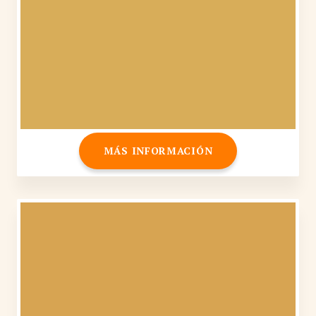
MÁS INFORMACIÓN