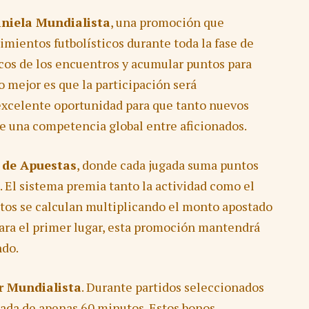
niela Mundialista
, una promoción que
imientos futbolísticos durante toda la fase de
icos de los encuentros y acumular puntos para
o mejor es que la participación será
excelente oportunidad para que tanto nuevos
e una competencia global entre aficionados.
 de Apuestas
, donde cada jugada suma puntos
 El sistema premia tanto la actividad como el
untos se calculan multiplicando el monto apostado
para el primer lugar, esta promoción mantendrá
ndo.
 Mundialista
. Durante partidos seleccionados
tada de apenas 60 minutos. Estos bonos