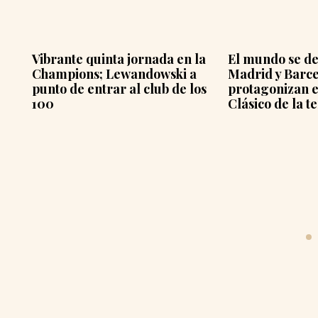
Vibrante quinta jornada en la
El mundo se de
Champions; Lewandowski a
Madrid y Barc
punto de entrar al club de los
protagonizan e
100
Clásico de la 
na