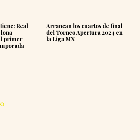
tiene: Real
Arrancan los cuartos de final
elona
del Torneo Apertura 2024 en
l primer
la Liga MX
temporada
AS
fo
so
de