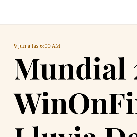
9 Jun a las 6:00 AM
Mundial 
WinOnFi
Lluvia D