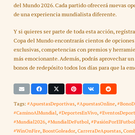
del Mundo 2026. Cada partido ofrecerá nuevas opor
de una experiencia mundialista diferente.
Y si quieres ser parte de toda esta acción, regís
Copa del Mundo encontrarás cientos de opciones 
exclusivas, competencias con premios y herramie
más emocionante. Además, podrás aprovechar un b
bonos de redepósito todos los días para que la e
Tags:
#ApuestasDeportivas
,
#ApuestasOnline
,
#BonoD
#CaminoAlMundial
,
#DeportesEnVivo
,
#EventosDeport
#Mundial2026
,
#MundialDeFutbol
,
#PasiónPorElFutbol
#WinOnFire
,
BoostGoleador
,
CarreraDeApuestas
,
Comb