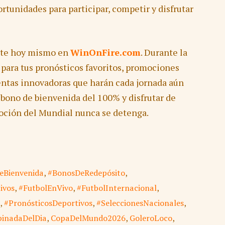
tunidades para participar, competir y disfrutar
trate hoy mismo en
WinOnFire.com
. Durante la
para tus pronósticos favoritos, promociones
ntas innovadoras que harán cada jornada aún
ono de bienvenida del 100% y disfrutar de
moción del Mundial nunca se detenga.
eBienvenida
,
#BonosDeRedepósito
,
ivos
,
#FutbolEnVivo
,
#FutbolInternacional
,
,
#PronósticosDeportivos
,
#SeleccionesNacionales
,
inadaDelDia
,
CopaDelMundo2026
,
GoleroLoco
,