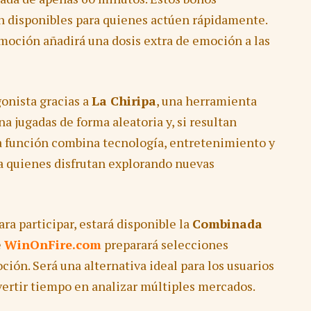
án disponibles para quienes actúen rápidamente.
moción añadirá una dosis extra de emoción a las
onista gracias a
La Chiripa
, una herramienta
na jugadas de forma aleatoria y, si resultan
ta función combina tecnología, entretenimiento y
ra quienes disfrutan explorando nuevas
ara participar, estará disponible la
Combinada
e
WinOnFire.com
preparará selecciones
ión. Será una alternativa ideal para los usuarios
ertir tiempo en analizar múltiples mercados.