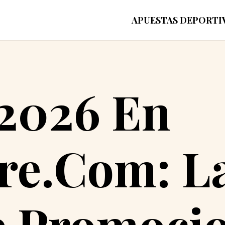
APUESTAS DEPORTI
2026 En
re.com: L
e Promoci