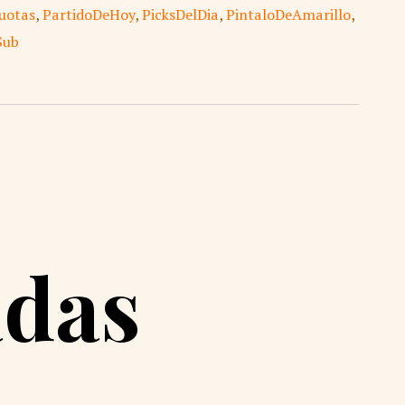
uotas
,
PartidoDeHoy
,
PicksDelDia
,
PintaloDeAmarillo
,
Sub
adas