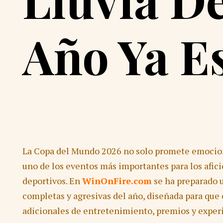
Año Ya E
La Copa del Mundo 2026 no solo promete emocion
uno de los eventos más importantes para los afici
deportivos. En
WinOnFire.com
se ha preparado u
completas y agresivas del año, diseñada para que
adicionales de entretenimiento, premios y experie