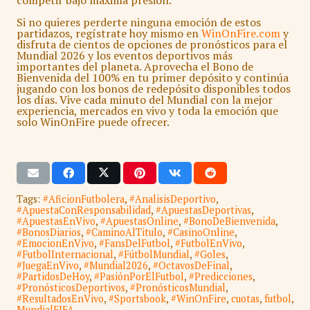
competir bajo máxima presión.
Si no quieres perderte ninguna emoción de estos
partidazos, regístrate hoy mismo en
WinOnFire.com
y
disfruta de cientos de opciones de pronósticos para el
Mundial 2026 y los eventos deportivos más
importantes del planeta. Aprovecha el
Bono de
Bienvenida del 100%
en tu primer depósito y continúa
jugando con los
bonos de redepósito disponibles todos
los días
. Vive cada minuto del Mundial con la mejor
experiencia, mercados en vivo y toda la emoción que
solo WinOnFire puede ofrecer.
Tags:
#AficionFutbolera
,
#AnalisisDeportivo
,
#ApuestaConResponsabilidad
,
#ApuestasDeportivas
,
#ApuestasEnVivo
,
#ApuestasOnline
,
#BonoDeBienvenida
,
#BonosDiarios
,
#CaminoAlTitulo
,
#CasinoOnline
,
#EmocionEnVivo
,
#FansDelFutbol
,
#FutbolEnVivo
,
#FutbolInternacional
,
#FútbolMundial
,
#Goles
,
#JuegaEnVivo
,
#Mundial2026
,
#OctavosDeFinal
,
#PartidosDeHoy
,
#PasiónPorElFutbol
,
#Predicciones
,
#PronósticosDeportivos
,
#PronósticosMundial
,
#ResultadosEnVivo
,
#Sportsbook
,
#WinOnFire
,
cuotas
,
futbol
,
MundialFIFA