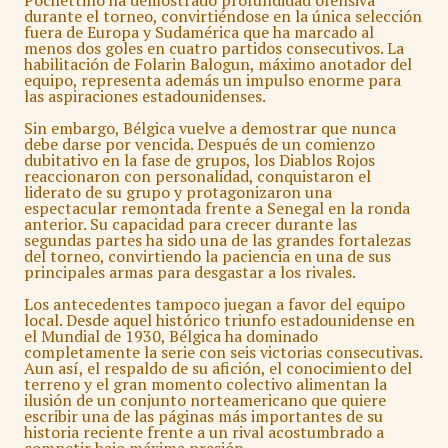
Pochettino ha demostrado profundidad ofensiva
durante el torneo, convirtiéndose en la única selección
fuera de Europa y Sudamérica que ha marcado al
menos dos goles en cuatro partidos consecutivos. La
habilitación de Folarin Balogun, máximo anotador del
equipo, representa además un impulso enorme para
las aspiraciones estadounidenses.
Sin embargo, Bélgica vuelve a demostrar que nunca
debe darse por vencida. Después de un comienzo
dubitativo en la fase de grupos, los Diablos Rojos
reaccionaron con personalidad, conquistaron el
liderato de su grupo y protagonizaron una
espectacular remontada frente a Senegal en la ronda
anterior. Su capacidad para crecer durante las
segundas partes ha sido una de las grandes fortalezas
del torneo, convirtiendo la paciencia en una de sus
principales armas para desgastar a los rivales.
Los antecedentes tampoco juegan a favor del equipo
local. Desde aquel histórico triunfo estadounidense en
el Mundial de 1930, Bélgica ha dominado
completamente la serie con seis victorias consecutivas.
Aun así, el respaldo de su afición, el conocimiento del
terreno y el gran momento colectivo alimentan la
ilusión de un conjunto norteamericano que quiere
escribir una de las páginas más importantes de su
historia reciente frente a un rival acostumbrado a