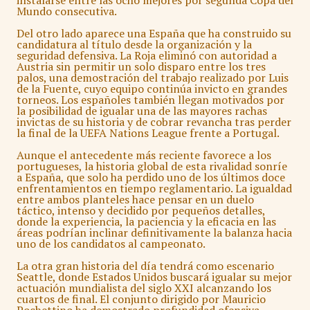
instalarse entre las ocho mejores por segunda Copa del
Mundo consecutiva.
Del otro lado aparece una España que ha construido su
candidatura al título desde la organización y la
seguridad defensiva. La Roja eliminó con autoridad a
Austria sin permitir un solo disparo entre los tres
palos, una demostración del trabajo realizado por Luis
de la Fuente, cuyo equipo continúa invicto en grandes
torneos. Los españoles también llegan motivados por
la posibilidad de igualar una de las mayores rachas
invictas de su historia y de cobrar revancha tras perder
la final de la UEFA Nations League frente a Portugal.
Aunque el antecedente más reciente favorece a los
portugueses, la historia global de esta rivalidad sonríe
a España, que solo ha perdido uno de los últimos doce
enfrentamientos en tiempo reglamentario. La igualdad
entre ambos planteles hace pensar en un duelo
táctico, intenso y decidido por pequeños detalles,
donde la experiencia, la paciencia y la eficacia en las
áreas podrían inclinar definitivamente la balanza hacia
uno de los candidatos al campeonato.
La otra gran historia del día tendrá como escenario
Seattle, donde Estados Unidos buscará igualar su mejor
actuación mundialista del siglo XXI alcanzando los
cuartos de final. El conjunto dirigido por Mauricio