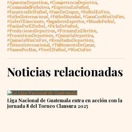
#ApuestasDeportivas
,
#CompetenciaDeportiva
,
#ComunidadFutbolera
,
#ExpertosEnFutbol
,
#FanaticosDelFutbol
,
#FaseDeGrupos
,
#FutbolEnVivo
,
#FutbolInternacional
,
#FútbolMundial
,
#GanaConWinOnFire
,
#GolesYEmociones
,
#JugadoresExpertos
,
#MundoFutbol
,
#PasiónPorElFutbol
,
#PicksDeFutbol
,
#PrediccionesDeportivas
,
#PremiosEnEfectivo
,
#PronósticosDeportivos
,
#QuinielaDeportiva
,
#QuinielaWinOnFire
,
#ResultadosDeportivos
,
#TorneoInternacional
,
#TuMomentoDeGanar
,
#VamosPorMas
,
#ViveElFutbol
,
#WinOnFire
Noticias relacionadas
Liga Nacional de Guatemala entra en acción con la
jornada 8 del Torneo Clausura 2025