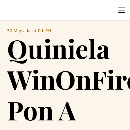
30 May a las 3:00 PM
Quiniela
WinOnFir
Pon A