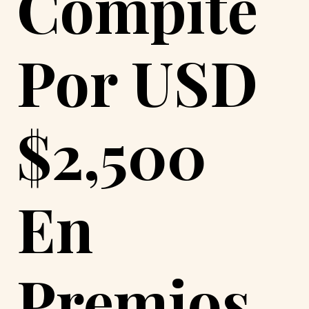
Compite
Por USD
$2,500
En
Premios