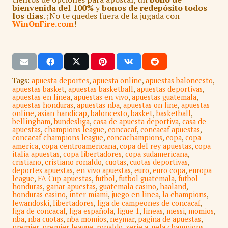
bienvenida del 100%
y
bonos de redepósito todos
los días
. ¡No te quedes fuera de la jugada con
WinOnFire.com
!
Tags:
apuesta deportes
,
apuesta online
,
apuestas baloncesto
,
apuestas basket
,
apuestas basketball
,
apuestas deportivas
,
apuestas en linea
,
apuestas en vivo
,
apuestas guatemala
,
apuestas honduras
,
apuestas nba
,
apuestas on line
,
apuestas
online
,
asian handicap
,
baloncesto
,
basket
,
basketball
,
bellingham
,
bundesliga
,
casa de apuesta deportiva
,
casa de
apuestas
,
champions league
,
concacaf
,
concacaf apuestas
,
concacaf champions league
,
concachampions
,
copa
,
copa
america
,
copa centroamericana
,
copa del rey apuestas
,
copa
italia apuestas
,
copa libertadores
,
copa sudamericana
,
cristiano
,
cristiano ronaldo
,
cuotas
,
cuotas deportivas
,
deportes apuestas
,
en vivo apuestas
,
euro
,
euro copa
,
europa
league
,
FA Cup apuestas
,
futbol
,
futbol guatemala
,
futbol
honduras
,
ganar apuestas
,
guatemala casino
,
haaland
,
honduras casino
,
inter miami
,
juego en linea
,
la champions
,
lewandoski
,
libertadores
,
liga de campeones de concacaf
,
liga de concacaf
,
liga española
,
ligue 1
,
lineas
,
messi
,
momios
,
nba
,
nba cuotas
,
nba momios
,
neymar
,
pagina de apuestas
,
premier
,
premier league
,
ronaldo
,
serie a
,
uefa champions