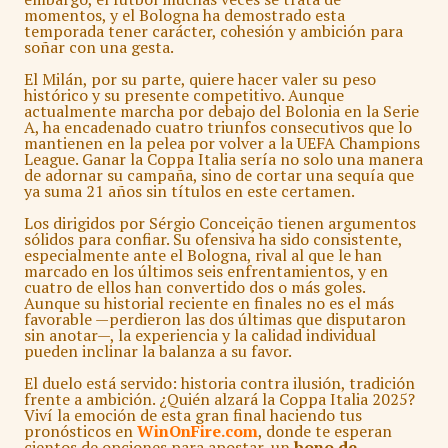
momentos, y el Bologna ha demostrado esta
temporada tener carácter, cohesión y ambición para
soñar con una gesta.
El Milán, por su parte, quiere hacer valer su peso
histórico y su presente competitivo. Aunque
actualmente marcha por debajo del Bolonia en la Serie
A, ha encadenado cuatro triunfos consecutivos que lo
mantienen en la pelea por volver a la UEFA Champions
League. Ganar la Coppa Italia sería no solo una manera
de adornar su campaña, sino de cortar una sequía que
ya suma 21 años sin títulos en este certamen.
Los dirigidos por Sérgio Conceição tienen argumentos
sólidos para confiar. Su ofensiva ha sido consistente,
especialmente ante el Bologna, rival al que le han
marcado en los últimos seis enfrentamientos, y en
cuatro de ellos han convertido dos o más goles.
Aunque su historial reciente en finales no es el más
favorable —perdieron las dos últimas que disputaron
sin anotar—, la experiencia y la calidad individual
pueden inclinar la balanza a su favor.
El duelo está servido: historia contra ilusión, tradición
frente a ambición. ¿Quién alzará la Coppa Italia 2025?
Viví la emoción de esta gran final haciendo tus
pronósticos en
WinOnFire.com
, donde te esperan
cientos de opciones para apostar, un
bono de