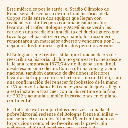
Este miércoles por la tarde, el Stadio Olimpico de
Roma será el escenario de una final histórica de la
Coppa Italia entre dos equipos que llegan con
realidades distintas pero con una misma ilusión:
levantar el trofeo. Bologna y AC Milán se verán las
caras en una reedición inmediata del duelo liguero que
tuvo lugar el pasado viernes, cuando los rossoneri
remontaron un marcador adverso y vencieron por 3-1,
dejando a los boloñeses golpeados pero no vencidos.
El Bologna tiene frente a sí la oportunidad de oro de
reescribir su historia. El club no gana este torneo desde
la lejana temporada 1973/74 y no llegaba a una final
desde esa misma edición. Con su última consagración
nacional también datando de divisiones inferiores,
levantar la Coppa representaría no solo un título, sino
una confirmación del renacer futbolístico de la mano
de Vincenzo Italiano. El técnico ya sabe lo que es llegar
a esta instancia tras caer con la Fiorentina en la final
de 2022 y acumula también frustraciones en el plano
continental.
Esa falta de éxito en partidos decisivos, sumada al
pobre historial reciente del Bologna frente al Milán —
una sola victoria en los últimos 19 enfrentamientos—,
lo posiciona como el no favorito en la previa. Sin
embargo, el fútbol muchas veces se trata de