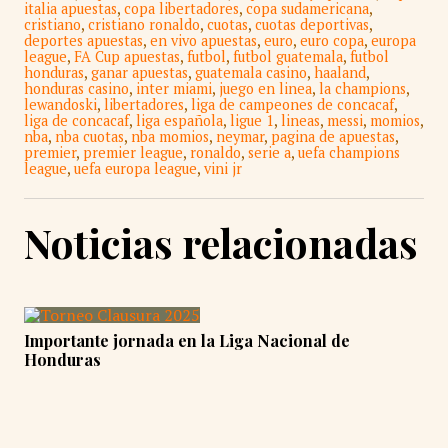
italia apuestas
,
copa libertadores
,
copa sudamericana
,
cristiano
,
cristiano ronaldo
,
cuotas
,
cuotas deportivas
,
deportes apuestas
,
en vivo apuestas
,
euro
,
euro copa
,
europa
league
,
FA Cup apuestas
,
futbol
,
futbol guatemala
,
futbol
honduras
,
ganar apuestas
,
guatemala casino
,
haaland
,
honduras casino
,
inter miami
,
juego en linea
,
la champions
,
lewandoski
,
libertadores
,
liga de campeones de concacaf
,
liga de concacaf
,
liga española
,
ligue 1
,
lineas
,
messi
,
momios
,
nba
,
nba cuotas
,
nba momios
,
neymar
,
pagina de apuestas
,
premier
,
premier league
,
ronaldo
,
serie a
,
uefa champions
league
,
uefa europa league
,
vini jr
Noticias relacionadas
Importante jornada en la Liga Nacional de
Honduras