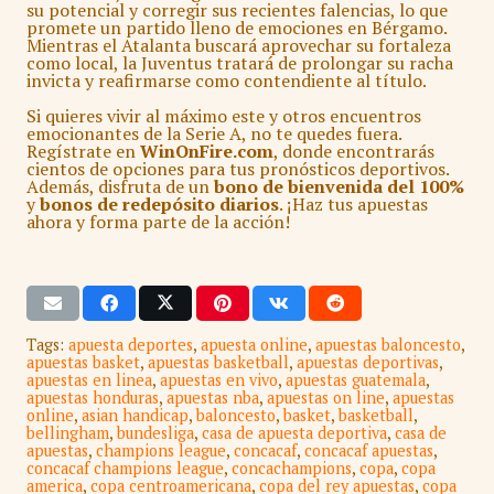
su potencial y corregir sus recientes falencias, lo que
promete un partido lleno de emociones en Bérgamo.
Mientras el Atalanta buscará aprovechar su fortaleza
como local, la Juventus tratará de prolongar su racha
invicta y reafirmarse como contendiente al título.
Si quieres vivir al máximo este y otros encuentros
emocionantes de la Serie A, no te quedes fuera.
Regístrate en
WinOnFire.com
, donde encontrarás
cientos de opciones para tus pronósticos deportivos.
Además, disfruta de un
bono de bienvenida del 100%
y
bonos de redepósito diarios
. ¡Haz tus apuestas
ahora y forma parte de la acción!
Tags:
apuesta deportes
,
apuesta online
,
apuestas baloncesto
,
apuestas basket
,
apuestas basketball
,
apuestas deportivas
,
apuestas en linea
,
apuestas en vivo
,
apuestas guatemala
,
apuestas honduras
,
apuestas nba
,
apuestas on line
,
apuestas
online
,
asian handicap
,
baloncesto
,
basket
,
basketball
,
bellingham
,
bundesliga
,
casa de apuesta deportiva
,
casa de
apuestas
,
champions league
,
concacaf
,
concacaf apuestas
,
concacaf champions league
,
concachampions
,
copa
,
copa
america
,
copa centroamericana
,
copa del rey apuestas
,
copa