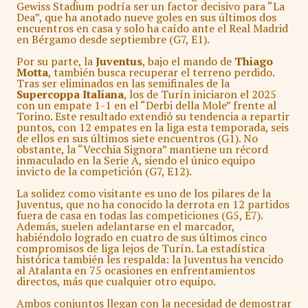
Gewiss Stadium podría ser un factor decisivo para “La
Dea”, que ha anotado nueve goles en sus últimos dos
encuentros en casa y solo ha caído ante el Real Madrid
en Bérgamo desde septiembre (G7, E1).
Por su parte, la
Juventus
, bajo el mando de
Thiago
Motta
, también busca recuperar el terreno perdido.
Tras ser eliminados en las semifinales de la
Supercoppa Italiana
, los de Turín iniciaron el 2025
con un empate 1-1 en el “Derbi della Mole” frente al
Torino. Este resultado extendió su tendencia a repartir
puntos, con 12 empates en la liga esta temporada, seis
de ellos en sus últimos siete encuentros (G1). No
obstante, la “Vecchia Signora” mantiene un récord
inmaculado en la Serie A, siendo el único equipo
invicto de la competición (G7, E12).
La solidez como visitante es uno de los pilares de la
Juventus, que no ha conocido la derrota en 12 partidos
fuera de casa en todas las competiciones (G5, E7).
Además, suelen adelantarse en el marcador,
habiéndolo logrado en cuatro de sus últimos cinco
compromisos de liga lejos de Turín. La estadística
histórica también les respalda: la Juventus ha vencido
al Atalanta en 75 ocasiones en enfrentamientos
directos, más que cualquier otro equipo.
Ambos conjuntos llegan con la necesidad de demostrar