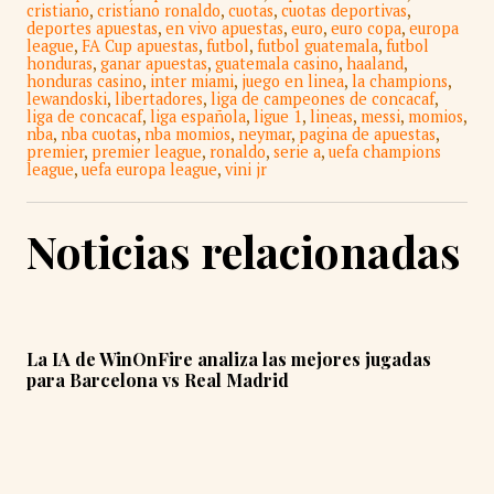
cristiano
,
cristiano ronaldo
,
cuotas
,
cuotas deportivas
,
deportes apuestas
,
en vivo apuestas
,
euro
,
euro copa
,
europa
league
,
FA Cup apuestas
,
futbol
,
futbol guatemala
,
futbol
honduras
,
ganar apuestas
,
guatemala casino
,
haaland
,
honduras casino
,
inter miami
,
juego en linea
,
la champions
,
lewandoski
,
libertadores
,
liga de campeones de concacaf
,
liga de concacaf
,
liga española
,
ligue 1
,
lineas
,
messi
,
momios
,
nba
,
nba cuotas
,
nba momios
,
neymar
,
pagina de apuestas
,
premier
,
premier league
,
ronaldo
,
serie a
,
uefa champions
league
,
uefa europa league
,
vini jr
Noticias relacionadas
La IA de WinOnFire analiza las mejores jugadas
para Barcelona vs Real Madrid