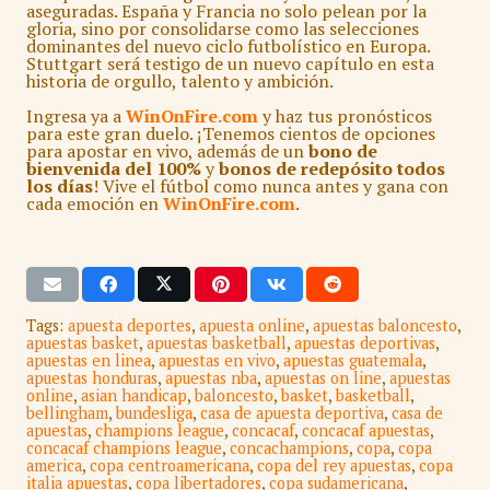
aseguradas. España y Francia no solo pelean por la
gloria, sino por consolidarse como las selecciones
dominantes del nuevo ciclo futbolístico en Europa.
Stuttgart será testigo de un nuevo capítulo en esta
historia de orgullo, talento y ambición.
Ingresa ya a
WinOnFire.com
y haz tus pronósticos
para este gran duelo. ¡Tenemos cientos de opciones
para apostar en vivo, además de un
bono de
bienvenida del 100%
y
bonos de redepósito todos
los días
! Vive el fútbol como nunca antes y gana con
cada emoción en
WinOnFire.com
.
Tags:
apuesta deportes
,
apuesta online
,
apuestas baloncesto
,
apuestas basket
,
apuestas basketball
,
apuestas deportivas
,
apuestas en linea
,
apuestas en vivo
,
apuestas guatemala
,
apuestas honduras
,
apuestas nba
,
apuestas on line
,
apuestas
online
,
asian handicap
,
baloncesto
,
basket
,
basketball
,
bellingham
,
bundesliga
,
casa de apuesta deportiva
,
casa de
apuestas
,
champions league
,
concacaf
,
concacaf apuestas
,
concacaf champions league
,
concachampions
,
copa
,
copa
america
,
copa centroamericana
,
copa del rey apuestas
,
copa
italia apuestas
,
copa libertadores
,
copa sudamericana
,