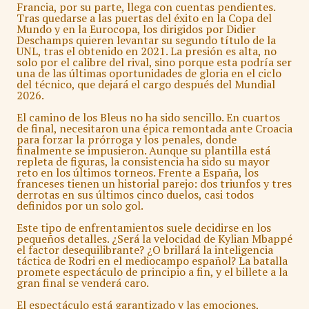
Francia, por su parte, llega con cuentas pendientes.
Tras quedarse a las puertas del éxito en la Copa del
Mundo y en la Eurocopa, los dirigidos por Didier
Deschamps quieren levantar su segundo título de la
UNL, tras el obtenido en 2021. La presión es alta, no
solo por el calibre del rival, sino porque esta podría ser
una de las últimas oportunidades de gloria en el ciclo
del técnico, que dejará el cargo después del Mundial
2026.
El camino de los Bleus no ha sido sencillo. En cuartos
de final, necesitaron una épica remontada ante Croacia
para forzar la prórroga y los penales, donde
finalmente se impusieron. Aunque su plantilla está
repleta de figuras, la consistencia ha sido su mayor
reto en los últimos torneos. Frente a España, los
franceses tienen un historial parejo: dos triunfos y tres
derrotas en sus últimos cinco duelos, casi todos
definidos por un solo gol.
Este tipo de enfrentamientos suele decidirse en los
pequeños detalles. ¿Será la velocidad de Kylian Mbappé
el factor desequilibrante? ¿O brillará la inteligencia
táctica de Rodri en el mediocampo español? La batalla
promete espectáculo de principio a fin, y el billete a la
gran final se venderá caro.
El espectáculo está garantizado y las emociones,