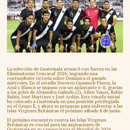
La selección de Guatemala arrancó con fuerza en las
Eliminatorias Concacaf 2026, logrando una
contundente victoria sobre Dominica el pasado
miércoles. En el estadio Doroteo Guamuch Flores, la
Azul y Blanca se impuso con un aplastante 6-0, gracias
a los goles de Alejandro Galindo (2), Allen Yanes, Rubio
Rubin, José Martínez y José Ardón. Este triunfo inicial
ha colocado a Guatemala en una posición privilegiada
en el Grupo E, y ahora se preparan para enfrentar a las
Islas Vírgenes Británicas el próximo sábado 8 de junio.
El próximo encuentro contra las Islas Vírgenes
Británicas es crucial para las aspiraciones de
Guatemala en su camino hacia el Mundial de 2026.