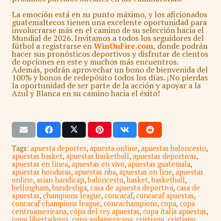
La emoción está en su punto máximo, y los aficionados
guatemaltecos tienen una excelente oportunidad para
involucrarse más en el camino de su selección hacia el
Mundial de 2026. Invitamos a todos los seguidores del
fútbol a registrarse en
WinOnFire.com
, donde podrán
hacer sus pronósticos deportivos y disfrutar de cientos
de opciones en este y muchos más encuentros.
Además, podrán aprovechar un bono de bienvenida del
100% y bonos de redepósito todos los días. ¡No pierdas
la oportunidad de ser parte de la acción y apoyar a la
Azul y Blanca en su camino hacia el éxito!
Tags:
apuesta deportes
,
apuesta online
,
apuestas baloncesto
,
apuestas basket
,
apuestas basketball
,
apuestas deportivas
,
apuestas en linea
,
apuestas en vivo
,
apuestas guatemala
,
apuestas honduras
,
apuestas nba
,
apuestas on line
,
apuestas
online
,
asian handicap
,
baloncesto
,
basket
,
basketball
,
bellingham
,
bundesliga
,
casa de apuesta deportiva
,
casa de
apuestas
,
champions league
,
concacaf
,
concacaf apuestas
,
concacaf champions league
,
concachampions
,
copa
,
copa
centroamericana
,
copa del rey apuestas
,
copa italia apuestas
,
copa libertadores
,
copa sudamericana
,
cristiano
,
cristiano