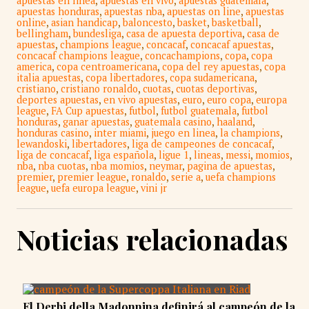
apuestas en linea
,
apuestas en vivo
,
apuestas guatemala
,
apuestas honduras
,
apuestas nba
,
apuestas on line
,
apuestas
online
,
asian handicap
,
baloncesto
,
basket
,
basketball
,
bellingham
,
bundesliga
,
casa de apuesta deportiva
,
casa de
apuestas
,
champions league
,
concacaf
,
concacaf apuestas
,
concacaf champions league
,
concachampions
,
copa
,
copa
america
,
copa centroamericana
,
copa del rey apuestas
,
copa
italia apuestas
,
copa libertadores
,
copa sudamericana
,
cristiano
,
cristiano ronaldo
,
cuotas
,
cuotas deportivas
,
deportes apuestas
,
en vivo apuestas
,
euro
,
euro copa
,
europa
league
,
FA Cup apuestas
,
futbol
,
futbol guatemala
,
futbol
honduras
,
ganar apuestas
,
guatemala casino
,
haaland
,
honduras casino
,
inter miami
,
juego en linea
,
la champions
,
lewandoski
,
libertadores
,
liga de campeones de concacaf
,
liga de concacaf
,
liga española
,
ligue 1
,
lineas
,
messi
,
momios
,
nba
,
nba cuotas
,
nba momios
,
neymar
,
pagina de apuestas
,
premier
,
premier league
,
ronaldo
,
serie a
,
uefa champions
league
,
uefa europa league
,
vini jr
Noticias relacionadas
El Derbi della Madonnina definirá al campeón de la