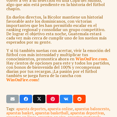
volver a ver a su selección en una Copa del Mundo,
algo que aún está pendiente en la historia del fútbol
chapín.
En duelos directos, la Bicolor mantiene un historial
favorable ante los dominicanos, con victorias
importantes que les han permitido escalar en el
ranking regional y consolidar un grupo competitivo.
De lograr el objetivo esta noche, Guatemala estará
cada vez más cerca de cumplir uno de los sueños más
esperados por su gente.
Y si tú también sueñas con acertar, vivir la emoción del
fútbol con más intensidad y multiplicar tus
conocimientos, pronostica ahora en
WinOnFire.com
.
Hay cientos de opciones para este y todos los partidos,
con bonos de bienvenida del 100% y recompensas
diarias por tus recargas. ¡La pasión por el fútbol
también se juega fuera de la cancha con
WinOnFire.com
!
Tags:
apuesta deportes
,
apuesta online
,
apuestas baloncesto
,
apuestas basket
,
apuestas basketball
,
apuestas deportivas
,