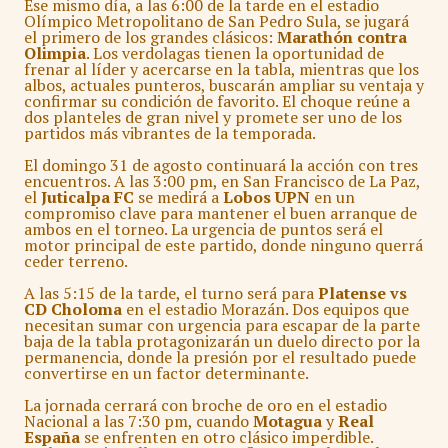
Ese mismo día, a las 6:00 de la tarde en el estadio
Olímpico Metropolitano de San Pedro Sula, se jugará
el primero de los grandes clásicos:
Marathón contra
Olimpia
. Los verdolagas tienen la oportunidad de
frenar al líder y acercarse en la tabla, mientras que los
albos, actuales punteros, buscarán ampliar su ventaja y
confirmar su condición de favorito. El choque reúne a
dos planteles de gran nivel y promete ser uno de los
partidos más vibrantes de la temporada.
El domingo 31 de agosto continuará la acción con tres
encuentros. A las 3:00 pm, en San Francisco de La Paz,
el
Juticalpa FC
se medirá a
Lobos UPN
en un
compromiso clave para mantener el buen arranque de
ambos en el torneo. La urgencia de puntos será el
motor principal de este partido, donde ninguno querrá
ceder terreno.
A las 5:15 de la tarde, el turno será para
Platense vs
CD Choloma
en el estadio Morazán. Dos equipos que
necesitan sumar con urgencia para escapar de la parte
baja de la tabla protagonizarán un duelo directo por la
permanencia, donde la presión por el resultado puede
convertirse en un factor determinante.
La jornada cerrará con broche de oro en el estadio
Nacional a las 7:30 pm, cuando
Motagua
y
Real
España
se enfrenten en otro clásico imperdible.