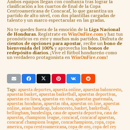
Ambos equipos llegan con confianza tras lograr la
clasificación a los cuartos de final de la Copa
Centroamericana de Concacaf, lo que garantiza un
partido de alto nivel, con dos plantillas cargadas de
talento y un marco espectacular en las gradas.
No te quedes fuera de la emoción de la
Liga Nacional
de Honduras
. Regístrate en
WinOnFire.com
y haz tus
pronósticos en este y muchos más partidos. Disfruta de
cientos de opciones para apostar
, recibe un
bono de
bienvenida del 100%
y aprovecha los
bonos de
redepósito diarios
. ¡Vive el fútbol hondureño como
un verdadero protagonista en
WinOnFire.com
!
Tags:
apuesta deportes
,
apuesta online
,
apuestas baloncesto
,
apuestas basket
,
apuestas basketball
,
apuestas deportivas
,
apuestas en linea
,
apuestas en vivo
,
apuestas guatemala
,
apuestas honduras
,
apuestas nba
,
apuestas on line
,
apuestas
online
,
asian handicap
,
baloncesto
,
basket
,
basketball
,
bellingham
,
bundesliga
,
casa de apuesta deportiva
,
casa de
apuestas
,
champions league
,
concacaf
,
concacaf apuestas
,
concacaf champions league
,
concachampions
,
copa
,
copa
america
,
copa centroamericana
,
copa de oro
,
copa del rey