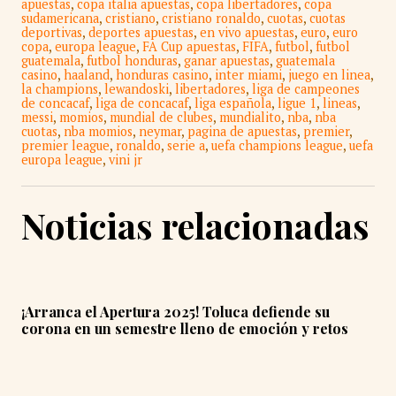
apuestas
,
copa italia apuestas
,
copa libertadores
,
copa
sudamericana
,
cristiano
,
cristiano ronaldo
,
cuotas
,
cuotas
deportivas
,
deportes apuestas
,
en vivo apuestas
,
euro
,
euro
copa
,
europa league
,
FA Cup apuestas
,
FIFA
,
futbol
,
futbol
guatemala
,
futbol honduras
,
ganar apuestas
,
guatemala
casino
,
haaland
,
honduras casino
,
inter miami
,
juego en linea
,
la champions
,
lewandoski
,
libertadores
,
liga de campeones
de concacaf
,
liga de concacaf
,
liga española
,
ligue 1
,
lineas
,
messi
,
momios
,
mundial de clubes
,
mundialito
,
nba
,
nba
cuotas
,
nba momios
,
neymar
,
pagina de apuestas
,
premier
,
premier league
,
ronaldo
,
serie a
,
uefa champions league
,
uefa
europa league
,
vini jr
Noticias relacionadas
¡Arranca el Apertura 2025! Toluca defiende su
corona en un semestre lleno de emoción y retos