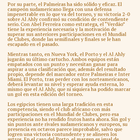
Por su parte, el Palmeiras ha sido sólido y eficaz. El
campeón sudamericano llega con una defensa
impenetrable en lo que va del torneo, y su victoria 2-0
sobre Al Ahly confirmó su condición de contendiente
serio. Con Abel Ferreira como estratega, el “Verdão”
tiene la experiencia necesaria y la motivación de
superar sus anteriores participaciones en el Mundial
de Clubes, donde las semifinales y finales se le han
escapado en el pasado.
Mientras tanto, en Nueva York, el Porto y el Al Ahly
jugarán su último cartucho. Ambos equipos están
empatados con un punto y necesitan ganar para
aspirar a una clasificación que, además del resultado
propio, depende del marcador entre Palmeiras e Inter
Miami. El Porto, tras perder con los norteamericanos,
deberá levantar su nivel y esperar ayuda externa, lo
mismo que el Al Ahly, que ni siquiera ha podido marcar
un gol en esta edición del torneo.
Los egipcios tienen una larga tradición en esta
competencia, siendo el club africano con más
participaciones en el Mundial de Clubes, pero esa
experiencia no ha rendido frutos hasta ahora. Sin gol y
sin puntos ante rivales sudamericanos y europeos, su
presencia en octavos parece improbable, salvo que
logren una victoria contundente y se alineen los
astros. En el caso del Porto, el margen es igual de