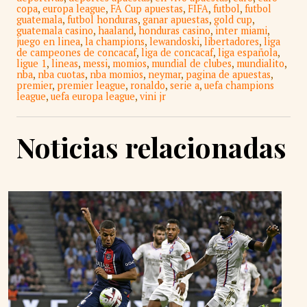
copa
,
europa league
,
FA Cup apuestas
,
FIFA
,
futbol
,
futbol
guatemala
,
futbol honduras
,
ganar apuestas
,
gold cup
,
guatemala casino
,
haaland
,
honduras casino
,
inter miami
,
juego en linea
,
la champions
,
lewandoski
,
libertadores
,
liga
de campeones de concacaf
,
liga de concacaf
,
liga española
,
ligue 1
,
lineas
,
messi
,
momios
,
mundial de clubes
,
mundialito
,
nba
,
nba cuotas
,
nba momios
,
neymar
,
pagina de apuestas
,
premier
,
premier league
,
ronaldo
,
serie a
,
uefa champions
league
,
uefa europa league
,
vini jr
Noticias relacionadas