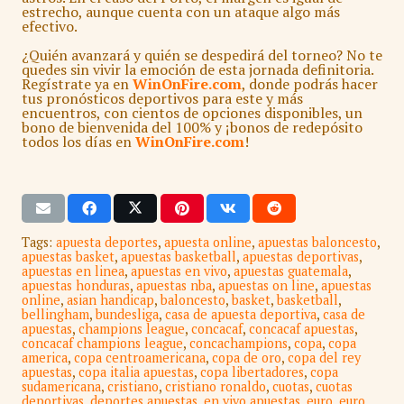
estrecho, aunque cuenta con un ataque algo más
efectivo.
¿Quién avanzará y quién se despedirá del torneo? No te
quedes sin vivir la emoción de esta jornada definitoria.
Regístrate ya en
WinOnFire.com
, donde podrás hacer
tus pronósticos deportivos para este y más
encuentros, con cientos de opciones disponibles, un
bono de bienvenida del 100% y ¡bonos de redepósito
todos los días en
WinOnFire.com
!
Tags:
apuesta deportes
,
apuesta online
,
apuestas baloncesto
,
apuestas basket
,
apuestas basketball
,
apuestas deportivas
,
apuestas en linea
,
apuestas en vivo
,
apuestas guatemala
,
apuestas honduras
,
apuestas nba
,
apuestas on line
,
apuestas
online
,
asian handicap
,
baloncesto
,
basket
,
basketball
,
bellingham
,
bundesliga
,
casa de apuesta deportiva
,
casa de
apuestas
,
champions league
,
concacaf
,
concacaf apuestas
,
concacaf champions league
,
concachampions
,
copa
,
copa
america
,
copa centroamericana
,
copa de oro
,
copa del rey
apuestas
,
copa italia apuestas
,
copa libertadores
,
copa
sudamericana
,
cristiano
,
cristiano ronaldo
,
cuotas
,
cuotas
deportivas
,
deportes apuestas
,
en vivo apuestas
,
euro
,
euro