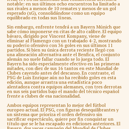
notable: en sus últimos ocho encuentros ha limitado a
sus rivales a menos de 10 remates y menos de un gol
esperado (xG), consolidándose como un equipo
equilibrado en todas sus líneas.
Sin embargo, enfrente tendrá a un Bayern Múnich que
sabe cómo imponerse en citas de alto calibre. El equipo
bávaro, dirigido por Vincent Kompany, viene de
eliminar al Flamengo con un trabajado 4-2, mostrando
su poderío ofensivo con 36 goles en sus últimos 11
partidos. Si bien su única derrota reciente llegó con
una alineación alternativa ante el Benfica, el conjunto
alemán no suele fallar cuando se lo juega todo. El
Bayern ha sido especialmente efectivo en las primeras
mitades, con diez de sus 16 tantos en este Mundial de
Clubes cayendo antes del descanso. En contraste, el
PSG de Luis Enrique aún no ha recibido goles en esta
edición, aunque arrastra una estadística poco
alentadora contra equipos alemanes, con tres derrotas
en sus seis partidos bajo el mando del técnico español
frente a clubes de esa nacionalidad.
Ambos equipos representan lo mejor del fútbol
europeo actual. El PSG, con figuras desequilibrantes y
un sistema que prioriza el orden defensivo sin
sacrificar espectáculo, quiere por fin conquistar un
título que se le ha escapado en ediciones anteriores. El
Bayern, dos veces campeón del Mundial de Clubes,