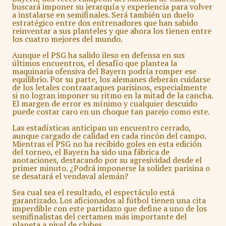
buscará imponer su jerarquía y experiencia para volver
a instalarse en semifinales. Será también un duelo
estratégico entre dos entrenadores que han sabido
reinventar a sus planteles y que ahora los tienen entre
los cuatro mejores del mundo.
Aunque el PSG ha salido ileso en defensa en sus
últimos encuentros, el desafío que plantea la
maquinaria ofensiva del Bayern podría romper ese
equilibrio. Por su parte, los alemanes deberán cuidarse
de los letales contraataques parisinos, especialmente
si no logran imponer su ritmo en la mitad de la cancha.
El margen de error es mínimo y cualquier descuido
puede costar caro en un choque tan parejo como este.
Las estadísticas anticipan un encuentro cerrado,
aunque cargado de calidad en cada rincón del campo.
Mientras el PSG no ha recibido goles en esta edición
del torneo, el Bayern ha sido una fábrica de
anotaciones, destacando por su agresividad desde el
primer minuto. ¿Podrá imponerse la solidez parisina o
se desatará el vendaval alemán?
Sea cual sea el resultado, el espectáculo está
garantizado. Los aficionados al fútbol tienen una cita
imperdible con este partidazo que define a uno de los
semifinalistas del certamen más importante del
planeta a nivel de clubes.