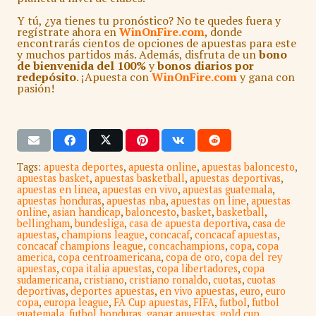
Y tú, ¿ya tienes tu pronóstico? No te quedes fuera y
regístrate ahora en
WinOnFire.com
, donde
encontrarás cientos de opciones de apuestas para este
y muchos partidos más. Además, disfruta de un
bono
de bienvenida del 100%
y
bonos diarios por
redepósito
. ¡Apuesta con
WinOnFire.com
y gana con
pasión!
Tags:
apuesta deportes
,
apuesta online
,
apuestas baloncesto
,
apuestas basket
,
apuestas basketball
,
apuestas deportivas
,
apuestas en linea
,
apuestas en vivo
,
apuestas guatemala
,
apuestas honduras
,
apuestas nba
,
apuestas on line
,
apuestas
online
,
asian handicap
,
baloncesto
,
basket
,
basketball
,
bellingham
,
bundesliga
,
casa de apuesta deportiva
,
casa de
apuestas
,
champions league
,
concacaf
,
concacaf apuestas
,
concacaf champions league
,
concachampions
,
copa
,
copa
america
,
copa centroamericana
,
copa de oro
,
copa del rey
apuestas
,
copa italia apuestas
,
copa libertadores
,
copa
sudamericana
,
cristiano
,
cristiano ronaldo
,
cuotas
,
cuotas
deportivas
,
deportes apuestas
,
en vivo apuestas
,
euro
,
euro
copa
,
europa league
,
FA Cup apuestas
,
FIFA
,
futbol
,
futbol
guatemala
,
futbol honduras
,
ganar apuestas
,
gold cup
,