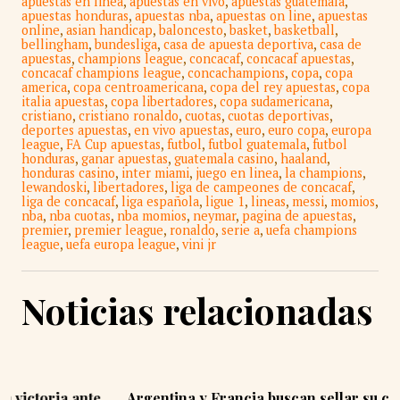
apuestas en linea
,
apuestas en vivo
,
apuestas guatemala
,
apuestas honduras
,
apuestas nba
,
apuestas on line
,
apuestas
online
,
asian handicap
,
baloncesto
,
basket
,
basketball
,
bellingham
,
bundesliga
,
casa de apuesta deportiva
,
casa de
apuestas
,
champions league
,
concacaf
,
concacaf apuestas
,
concacaf champions league
,
concachampions
,
copa
,
copa
america
,
copa centroamericana
,
copa del rey apuestas
,
copa
italia apuestas
,
copa libertadores
,
copa sudamericana
,
cristiano
,
cristiano ronaldo
,
cuotas
,
cuotas deportivas
,
deportes apuestas
,
en vivo apuestas
,
euro
,
euro copa
,
europa
league
,
FA Cup apuestas
,
futbol
,
futbol guatemala
,
futbol
honduras
,
ganar apuestas
,
guatemala casino
,
haaland
,
honduras casino
,
inter miami
,
juego en linea
,
la champions
,
lewandoski
,
libertadores
,
liga de campeones de concacaf
,
liga de concacaf
,
liga española
,
ligue 1
,
lineas
,
messi
,
momios
,
nba
,
nba cuotas
,
nba momios
,
neymar
,
pagina de apuestas
,
premier
,
premier league
,
ronaldo
,
serie a
,
uefa champions
league
,
uefa europa league
,
vini jr
Noticias relacionadas
Argentina y Francia buscan sellar su clasificación: