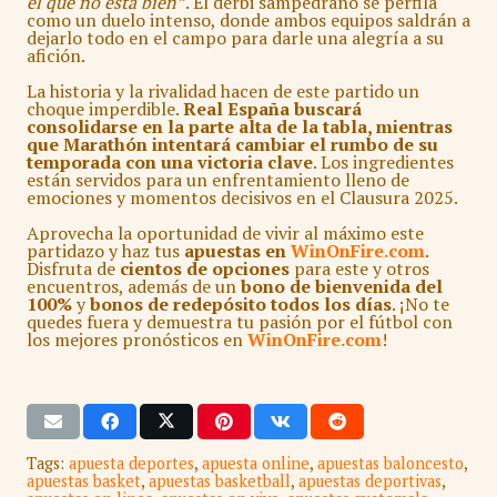
el que no está bien”
. El derbi sampedrano se perfila
como un duelo intenso, donde ambos equipos saldrán a
dejarlo todo en el campo para darle una alegría a su
afición.
La historia y la rivalidad hacen de este partido un
choque imperdible.
Real España buscará
consolidarse en la parte alta de la tabla, mientras
que Marathón intentará cambiar el rumbo de su
temporada con una victoria clave
. Los ingredientes
están servidos para un enfrentamiento lleno de
emociones y momentos decisivos en el Clausura 2025.
Aprovecha la oportunidad de vivir al máximo este
partidazo y haz tus
apuestas en
WinOnFire.com
.
Disfruta de
cientos de opciones
para este y otros
encuentros, además de un
bono de bienvenida del
100%
y
bonos de redepósito todos los días
. ¡No te
quedes fuera y demuestra tu pasión por el fútbol con
los mejores pronósticos en
WinOnFire.com
!
Tags:
apuesta deportes
,
apuesta online
,
apuestas baloncesto
,
apuestas basket
,
apuestas basketball
,
apuestas deportivas
,