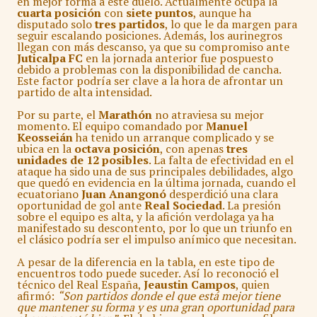
en mejor forma a este duelo. Actualmente ocupa la
cuarta posición
con
siete puntos
, aunque ha
disputado solo
tres partidos
, lo que le da margen para
seguir escalando posiciones. Además, los aurinegros
llegan con más descanso, ya que su compromiso ante
Juticalpa FC
en la jornada anterior fue pospuesto
debido a problemas con la disponibilidad de cancha.
Este factor podría ser clave a la hora de afrontar un
partido de alta intensidad.
Por su parte, el
Marathón
no atraviesa su mejor
momento. El equipo comandado por
Manuel
Keosseián
ha tenido un arranque complicado y se
ubica en la
octava posición
, con apenas
tres
unidades de 12 posibles
. La falta de efectividad en el
ataque ha sido una de sus principales debilidades, algo
que quedó en evidencia en la última jornada, cuando el
ecuatoriano
Juan Anangonó
desperdició una clara
oportunidad de gol ante
Real Sociedad
. La presión
sobre el equipo es alta, y la afición verdolaga ya ha
manifestado su descontento, por lo que un triunfo en
el clásico podría ser el impulso anímico que necesitan.
A pesar de la diferencia en la tabla, en este tipo de
encuentros todo puede suceder. Así lo reconoció el
técnico del Real España,
Jeaustin Campos
, quien
afirmó:
“Son partidos donde el que está mejor tiene
que mantener su forma y es una gran oportunidad para