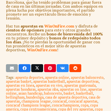
Barcelona, que ha tenido problemas para ganar fuera
de casa en las últimas jornadas. Con ambos equipos en
plena lucha por objetivos importantes, el partido
promete ser un espectáculo lleno de emoción y
tensión.
Haz tus
apuestas en
WinOnFire.com
y disfruta de
cientos de opciones
para este y otros grandes
encuentros. Recibe un
bono de bienvenida del 100%
en tu primer depósito y
bonos de redepósito todos
los días
. ¡No te pierdas la oportunidad de ganar con
tus pronósticos en el mejor sitio de apuestas
deportivas,
WinOnFire.com
!
Tags:
apuesta deportes
,
apuesta online
,
apuestas baloncesto
,
apuestas basket
,
apuestas basketball
,
apuestas deportivas
,
apuestas en linea
,
apuestas en vivo
,
apuestas guatemala
,
apuestas honduras
,
apuestas nba
,
apuestas on line
,
apuestas
online
,
asian handicap
,
baloncesto
,
basket
,
basketball
,
bellingham
,
bundesliga
,
casa de apuesta deportiva
,
casa de
apuestas
,
champions league
,
concacaf
,
concacaf apuestas
,
concacaf champions league
,
concachampions
,
copa
,
copa
america
,
copa centroamericana
,
copa del rey apuestas
,
copa