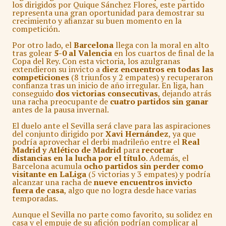
los dirigidos por Quique Sánchez Flores, este partido
representa una gran oportunidad para demostrar su
crecimiento y afianzar su buen momento en la
competición.
Por otro lado, el
Barcelona
llega con la moral en alto
tras golear
5-0 al Valencia
en los cuartos de final de la
Copa del Rey. Con esta victoria, los azulgranas
extendieron su invicto a
diez encuentros en todas las
competiciones
(8 triunfos y 2 empates) y recuperaron
confianza tras un inicio de año irregular. En liga, han
conseguido
dos victorias consecutivas
, dejando atrás
una racha preocupante de
cuatro partidos sin ganar
antes de la pausa invernal.
El duelo ante el Sevilla será clave para las aspiraciones
del conjunto dirigido por
Xavi Hernández
, ya que
podría aprovechar el derbi madrileño entre el
Real
Madrid y Atlético de Madrid
para
recortar
distancias en la lucha por el título
. Además, el
Barcelona acumula
ocho partidos sin perder como
visitante en LaLiga
(5 victorias y 3 empates) y podría
alcanzar una racha de
nueve encuentros invicto
fuera de casa
, algo que no logra desde hace varias
temporadas.
Aunque el Sevilla no parte como favorito, su solidez en
casa y el empuje de su afición podrían complicar al