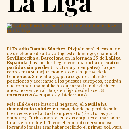
La Liga
El
Estadio Ramón Sánchez-Pizjuán
será el escenario
de un choque de alto voltaje este domingo, cuando el
Sevilla
reciba al
Barcelona
en la jornada 23 de
LaLiga
Española
. Los locales llegan con una racha de
cuatro
partidos sin perder
(1 victoria y 3 empates), lo que
representa su mejor momento en lo que va de la
temporada. Sin embargo, para seguir escalando
posiciones y acercarse a los puestos europeos, tendrán
que romper una maldición que arrastran desde hace
años: no vencen al Barça en liga desde hace
18
encuentros
(4 empates y 14 derrotas).
Más allá de este historial negativo, el
Sevilla ha
demostrado solidez en casa
, donde ha perdido solo
tres veces en el actual campeonato (5 victorias y 3
empates). Curiosamente, en esos empates el marcador
final siempre fue
1-1
, con el conjunto nervionense
logrando igualar tras haber recibido el primer gol. Para