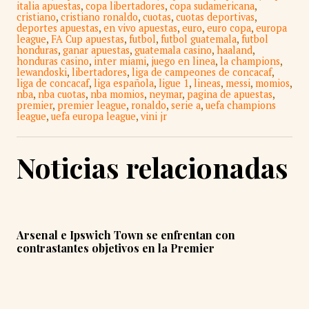
italia apuestas
,
copa libertadores
,
copa sudamericana
,
cristiano
,
cristiano ronaldo
,
cuotas
,
cuotas deportivas
,
deportes apuestas
,
en vivo apuestas
,
euro
,
euro copa
,
europa
league
,
FA Cup apuestas
,
futbol
,
futbol guatemala
,
futbol
honduras
,
ganar apuestas
,
guatemala casino
,
haaland
,
honduras casino
,
inter miami
,
juego en linea
,
la champions
,
lewandoski
,
libertadores
,
liga de campeones de concacaf
,
liga de concacaf
,
liga española
,
ligue 1
,
lineas
,
messi
,
momios
,
nba
,
nba cuotas
,
nba momios
,
neymar
,
pagina de apuestas
,
premier
,
premier league
,
ronaldo
,
serie a
,
uefa champions
league
,
uefa europa league
,
vini jr
Noticias relacionadas
Arsenal e Ipswich Town se enfrentan con
contrastantes objetivos en la Premier