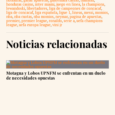
honduras
,
ganar apuestas
,
guatemala casino
,
haaland
,
honduras casino
,
inter miami
,
juego en linea
,
la champions
,
lewandoski
,
libertadores
,
liga de campeones de concacaf
,
liga de concacaf
,
liga española
,
ligue 1
,
lineas
,
messi
,
momios
,
nba
,
nba cuotas
,
nba momios
,
neymar
,
pagina de apuestas
,
premier
,
premier league
,
ronaldo
,
serie a
,
uefa champions
league
,
uefa europa league
,
vini jr
Noticias relacionadas
Motagua y Lobos UPNFM se enfrentan en un duelo
de necesidades opuestas