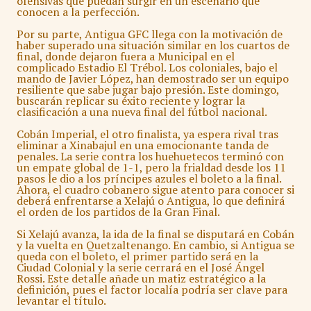
ofensivas que puedan surgir en un escenario que
conocen a la perfección.
Por su parte, Antigua GFC llega con la motivación de
haber superado una situación similar en los cuartos de
final, donde dejaron fuera a Municipal en el
complicado Estadio El Trébol. Los coloniales, bajo el
mando de Javier López, han demostrado ser un equipo
resiliente que sabe jugar bajo presión. Este domingo,
buscarán replicar su éxito reciente y lograr la
clasificación a una nueva final del fútbol nacional.
Cobán Imperial, el otro finalista, ya espera rival tras
eliminar a Xinabajul en una emocionante tanda de
penales. La serie contra los huehuetecos terminó con
un empate global de 1-1, pero la frialdad desde los 11
pasos le dio a los príncipes azules el boleto a la final.
Ahora, el cuadro cobanero sigue atento para conocer si
deberá enfrentarse a Xelajú o Antigua, lo que definirá
el orden de los partidos de la Gran Final.
Si Xelajú avanza, la ida de la final se disputará en Cobán
y la vuelta en Quetzaltenango. En cambio, si Antigua se
queda con el boleto, el primer partido será en la
Ciudad Colonial y la serie cerrará en el José Ángel
Rossi. Este detalle añade un matiz estratégico a la
definición, pues el factor localía podría ser clave para
levantar el título.