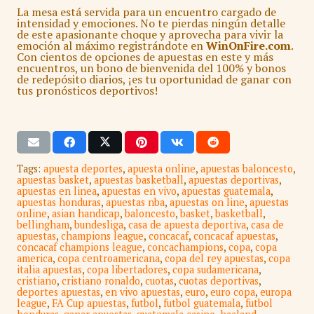
La mesa está servida para un encuentro cargado de
intensidad y emociones. No te pierdas ningún detalle
de este apasionante choque y aprovecha para vivir la
emoción al máximo registrándote en
WinOnFire.com
.
Con cientos de opciones de apuestas en este y más
encuentros, un bono de bienvenida del 100% y bonos
de redepósito diarios, ¡es tu oportunidad de ganar con
tus pronósticos deportivos!
Tags:
apuesta deportes
,
apuesta online
,
apuestas baloncesto
,
apuestas basket
,
apuestas basketball
,
apuestas deportivas
,
apuestas en linea
,
apuestas en vivo
,
apuestas guatemala
,
apuestas honduras
,
apuestas nba
,
apuestas on line
,
apuestas
online
,
asian handicap
,
baloncesto
,
basket
,
basketball
,
bellingham
,
bundesliga
,
casa de apuesta deportiva
,
casa de
apuestas
,
champions league
,
concacaf
,
concacaf apuestas
,
concacaf champions league
,
concachampions
,
copa
,
copa
america
,
copa centroamericana
,
copa del rey apuestas
,
copa
italia apuestas
,
copa libertadores
,
copa sudamericana
,
cristiano
,
cristiano ronaldo
,
cuotas
,
cuotas deportivas
,
deportes apuestas
,
en vivo apuestas
,
euro
,
euro copa
,
europa
league
,
FA Cup apuestas
,
futbol
,
futbol guatemala
,
futbol