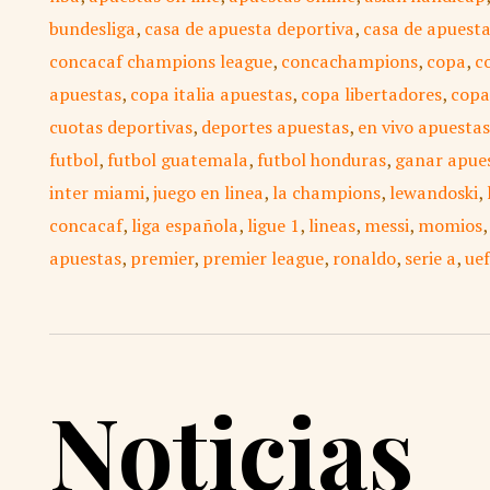
bundesliga
,
casa de apuesta deportiva
,
casa de apuest
concacaf champions league
,
concachampions
,
copa
,
c
apuestas
,
copa italia apuestas
,
copa libertadores
,
copa
cuotas deportivas
,
deportes apuestas
,
en vivo apuestas
futbol
,
futbol guatemala
,
futbol honduras
,
ganar apue
inter miami
,
juego en linea
,
la champions
,
lewandoski
,
concacaf
,
liga española
,
ligue 1
,
lineas
,
messi
,
momios
apuestas
,
premier
,
premier league
,
ronaldo
,
serie a
,
ue
Noticias