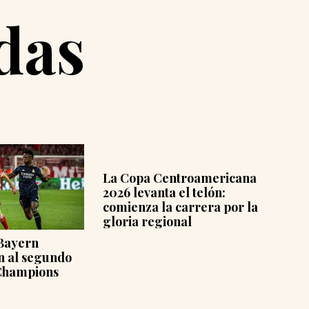
das
oamericana
¿Cómo leer un partido de
 telón:
fútbol más allá del
rrera por la
marcador?
l
Sa
de
un