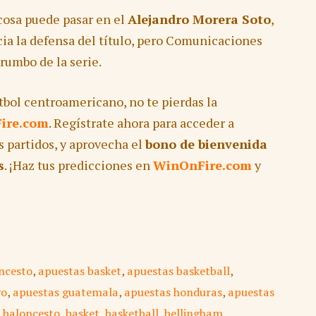
cosa puede pasar en el
Alejandro Morera Soto
,
cia la defensa del título, pero Comunicaciones
rumbo de la serie.
tbol centroamericano, no te pierdas la
ire.com
. Regístrate ahora para acceder a
s partidos, y aprovecha el
bono de bienvenida
s
. ¡Haz tus predicciones en
WinOnFire.com
y
ncesto
,
apuestas basket
,
apuestas basketball
,
vo
,
apuestas guatemala
,
apuestas honduras
,
apuestas
,
baloncesto
,
basket
,
basketball
,
bellingham
,