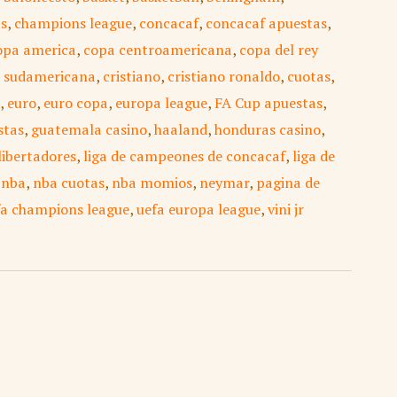
as
,
champions league
,
concacaf
,
concacaf apuestas
,
opa america
,
copa centroamericana
,
copa del rey
 sudamericana
,
cristiano
,
cristiano ronaldo
,
cuotas
,
,
euro
,
euro copa
,
europa league
,
FA Cup apuestas
,
stas
,
guatemala casino
,
haaland
,
honduras casino
,
libertadores
,
liga de campeones de concacaf
,
liga de
,
nba
,
nba cuotas
,
nba momios
,
neymar
,
pagina de
fa champions league
,
uefa europa league
,
vini jr