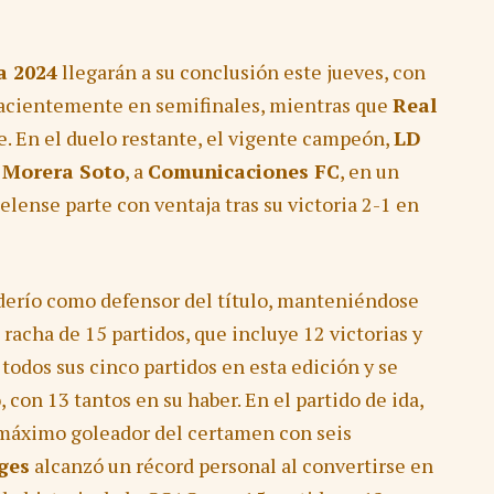
a 2024
llegarán a su conclusión este jueves, con
acientemente en semifinales, mientras que
Real
ve. En el duelo restante, el vigente campeón,
LD
 Morera Soto
, a
Comunicaciones FC
, en un
lense parte con ventaja tras su victoria 2-1 en
derío como defensor del título, manteniéndose
acha de 15 partidos, que incluye 12 victorias y
odos sus cinco partidos en esta edición y se
con 13 tantos en su haber. En el partido de ida,
 máximo goleador del certamen con seis
ges
alcanzó un récord personal al convertirse en