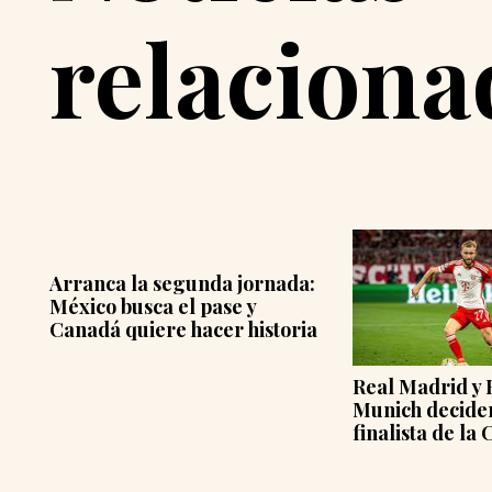
relaciona
a:
La Copa Centr
2026 levanta el
ia
comienza la ca
gloria regiona
Real Madrid y Bayern
Munich deciden al segundo
finalista de la Champions