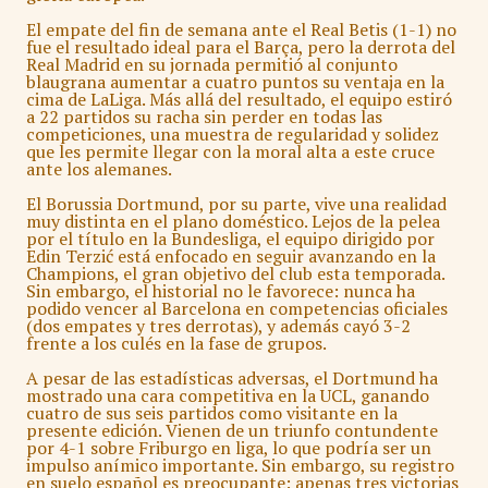
El empate del fin de semana ante el Real Betis (1-1) no
fue el resultado ideal para el Barça, pero la derrota del
Real Madrid en su jornada permitió al conjunto
blaugrana aumentar a cuatro puntos su ventaja en la
cima de LaLiga. Más allá del resultado, el equipo estiró
a 22 partidos su racha sin perder en todas las
competiciones, una muestra de regularidad y solidez
que les permite llegar con la moral alta a este cruce
ante los alemanes.
El Borussia Dortmund, por su parte, vive una realidad
muy distinta en el plano doméstico. Lejos de la pelea
por el título en la Bundesliga, el equipo dirigido por
Edin Terzić está enfocado en seguir avanzando en la
Champions, el gran objetivo del club esta temporada.
Sin embargo, el historial no le favorece: nunca ha
podido vencer al Barcelona en competencias oficiales
(dos empates y tres derrotas), y además cayó 3-2
frente a los culés en la fase de grupos.
A pesar de las estadísticas adversas, el Dortmund ha
mostrado una cara competitiva en la UCL, ganando
cuatro de sus seis partidos como visitante en la
presente edición. Vienen de un triunfo contundente
por 4-1 sobre Friburgo en liga, lo que podría ser un
impulso anímico importante. Sin embargo, su registro
en suelo español es preocupante: apenas tres victorias