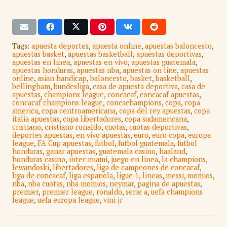
Tags:
apuesta deportes
,
apuesta online
,
apuestas baloncesto
,
apuestas basket
,
apuestas basketball
,
apuestas deportivas
,
apuestas en linea
,
apuestas en vivo
,
apuestas guatemala
,
apuestas honduras
,
apuestas nba
,
apuestas on line
,
apuestas
online
,
asian handicap
,
baloncesto
,
basket
,
basketball
,
bellingham
,
bundesliga
,
casa de apuesta deportiva
,
casa de
apuestas
,
champions league
,
concacaf
,
concacaf apuestas
,
concacaf champions league
,
concachampions
,
copa
,
copa
america
,
copa centroamericana
,
copa del rey apuestas
,
copa
italia apuestas
,
copa libertadores
,
copa sudamericana
,
cristiano
,
cristiano ronaldo
,
cuotas
,
cuotas deportivas
,
deportes apuestas
,
en vivo apuestas
,
euro
,
euro copa
,
europa
league
,
FA Cup apuestas
,
futbol
,
futbol guatemala
,
futbol
honduras
,
ganar apuestas
,
guatemala casino
,
haaland
,
honduras casino
,
inter miami
,
juego en linea
,
la champions
,
lewandoski
,
libertadores
,
liga de campeones de concacaf
,
liga de concacaf
,
liga española
,
ligue 1
,
lineas
,
messi
,
momios
,
nba
,
nba cuotas
,
nba momios
,
neymar
,
pagina de apuestas
,
premier
,
premier league
,
ronaldo
,
serie a
,
uefa champions
league
,
uefa europa league
,
vini jr