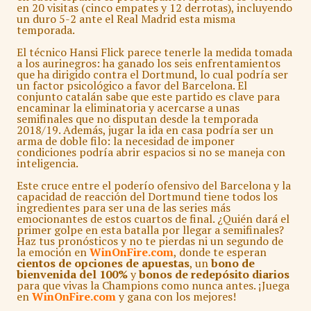
en 20 visitas (cinco empates y 12 derrotas), incluyendo
un duro 5-2 ante el Real Madrid esta misma
temporada.
El técnico Hansi Flick parece tenerle la medida tomada
a los aurinegros: ha ganado los seis enfrentamientos
que ha dirigido contra el Dortmund, lo cual podría ser
un factor psicológico a favor del Barcelona. El
conjunto catalán sabe que este partido es clave para
encaminar la eliminatoria y acercarse a unas
semifinales que no disputan desde la temporada
2018/19. Además, jugar la ida en casa podría ser un
arma de doble filo: la necesidad de imponer
condiciones podría abrir espacios si no se maneja con
inteligencia.
Este cruce entre el poderío ofensivo del Barcelona y la
capacidad de reacción del Dortmund tiene todos los
ingredientes para ser una de las series más
emocionantes de estos cuartos de final. ¿Quién dará el
primer golpe en esta batalla por llegar a semifinales?
Haz tus pronósticos y no te pierdas ni un segundo de
la emoción en
WinOnFire.com
, donde te esperan
cientos de opciones de apuestas
, un
bono de
bienvenida del 100%
y
bonos de redepósito diarios
para que vivas la Champions como nunca antes. ¡Juega
en
WinOnFire.com
y gana con los mejores!