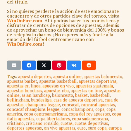
del título.
Si no quieres perderte la acción de este emocionante
encuentro y de otros partidos clave del torneo, visita
WinOnFire.com
. Allí podrás hacer tus pronósticos y
disfrutar de cientos de opciones de apuestas, además
de aprovechar un bono de bienvenida del 100% y bonos
de redepósito diarios. ¡No esperes más y únete a la
emoción del fútbol centroamericano con
WinOnFire.com
!
Tags:
apuesta deportes
,
apuesta online
,
apuestas baloncesto
,
apuestas basket
,
apuestas basketball
,
apuestas deportivas
,
apuestas en linea
,
apuestas en vivo
,
apuestas guatemala
,
apuestas honduras
,
apuestas nba
,
apuestas on line
,
apuestas
online
,
asian handicap
,
baloncesto
,
basket
,
basketball
,
bellingham
,
bundesliga
,
casa de apuesta deportiva
,
casa de
apuestas
,
champions league
,
concacaf
,
concacaf apuestas
,
concacaf champions league
,
concachampions
,
copa
,
copa
america
,
copa centroamericana
,
copa del rey apuestas
,
copa
italia apuestas
,
copa libertadores
,
copa sudamericana
,
cristiano
,
cristiano ronaldo
,
cuotas
,
cuotas deportivas
,
deportes apuestas
,
en vivo apuestas
,
euro
,
euro copa
,
europa