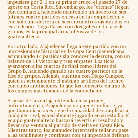
impusiera por 2-1 en su primer cruce, el pasado 27 de
agosto en Costa Rica. Sin embargo, los “cremas” llegan
con confianza, habiendo mantenido un invicto en sus
últimos cuatro partidos en casa en la competición, y
con solo una derrota en seis encuentros disputados en
esta edición. Diego Casas, con dos goles en la fase de
grupos, es la principal arma ofensiva de los
guatemaltecos.
Por otro lado, Alajuelense llega a este partido con un
impresionante historial en la Copa Centroamericana,
acumulando 14 partidos sin conocer la derrota, con un
balance de 11 victorias y tres empates. Los ticos
avanzaron a los cuartos de final como líderes del
Grupo B, habiendo ganado sus cuatro partidos de la
fase de grupos. Además, cuentan con Diego Campos,
quien es actualmente el máximo artillero del torneo
con cinco anotaciones, lo que los convierte en uno de
los equipos más temidos de la competición.
A pesar de la ventaja obtenida en su primer
enfrentamiento, Alajuelense no puede confiarse, ya
que Comunicaciones tiene la capacidad de complicar a
cualquier rival, especialmente jugando en su estadio. El
equipo guatemalteco buscará revertir el resultado y
llevar una ventaja al partido de vuelta en Costa Rica.
Mientras tanto, los manudos intentarán sellar su pase
a las semifinales y continuar con su impecable defensa