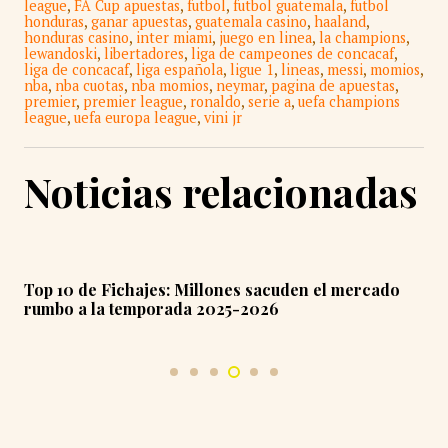
league
,
FA Cup apuestas
,
futbol
,
futbol guatemala
,
futbol
honduras
,
ganar apuestas
,
guatemala casino
,
haaland
,
honduras casino
,
inter miami
,
juego en linea
,
la champions
,
lewandoski
,
libertadores
,
liga de campeones de concacaf
,
liga de concacaf
,
liga española
,
ligue 1
,
lineas
,
messi
,
momios
,
nba
,
nba cuotas
,
nba momios
,
neymar
,
pagina de apuestas
,
premier
,
premier league
,
ronaldo
,
serie a
,
uefa champions
league
,
uefa europa league
,
vini jr
Noticias relacionadas
Top 10 de Fichajes: Millones sacuden el mercado
rumbo a la temporada 2025-2026