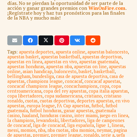
días. No se pierdan la oportunidad de ser parte de la
acción y ganar grandes premios con
WinOnFire.com
.
¡Regístrate hoy y haz tus pronósticos para las finales
de la NBA y mucho más!
Tags:
apuesta deportes
,
apuesta online
,
apuestas baloncesto
,
apuestas basket
,
apuestas basketball
,
apuestas deportivas
,
apuestas en linea
,
apuestas en vivo
,
apuestas guatemala
,
apuestas honduras
,
apuestas nba
,
apuestas on line
,
apuestas
online
,
asian handicap
,
baloncesto
,
basket
,
basketball
,
bellingham
,
bundesliga
,
casa de apuesta deportiva
,
casa de
apuestas
,
champions league
,
concacaf
,
concacaf apuestas
,
concacaf champions league
,
concachampions
,
copa
,
copa
centroamericana
,
copa del rey apuestas
,
copa italia apuestas
,
copa libertadores
,
copa sudamericana
,
cristiano
,
cristiano
ronaldo
,
cuotas
,
cuotas deportivas
,
deportes apuestas
,
en vivo
apuestas
,
europa league
,
FA Cup apuestas
,
futbol
,
futbol
guatemala
,
futbol honduras
,
ganar apuestas
,
guatemala
casino
,
haaland
,
honduras casino
,
inter miami
,
juego en linea
,
la champions
,
lewandoski
,
libertadores
,
liga de campeones
de concacaf
,
liga de concacaf
,
liga española
,
ligue 1
,
lineas
,
messi
,
momios
,
nba
,
nba cuotas
,
nba momios
,
neymar
,
pagina
de apuestas
,
premier
,
premier league
,
ronaldo
,
serie a
,
uefa