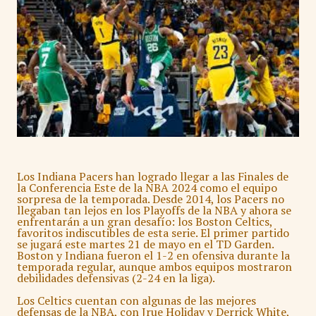
Los Indiana Pacers han logrado llegar a las Finales de
la Conferencia Este de la NBA 2024 como el equipo
sorpresa de la temporada. Desde 2014, los Pacers no
llegaban tan lejos en los Playoffs de la NBA y ahora se
enfrentarán a un gran desafío: los Boston Celtics,
favoritos indiscutibles de esta serie. El primer partido
se jugará este martes 21 de mayo en el TD Garden.
Boston y Indiana fueron el 1-2 en ofensiva durante la
temporada regular, aunque ambos equipos mostraron
debilidades defensivas (2-24 en la liga).
Los Celtics cuentan con algunas de las mejores
defensas de la NBA, con Jrue Holiday y Derrick White,