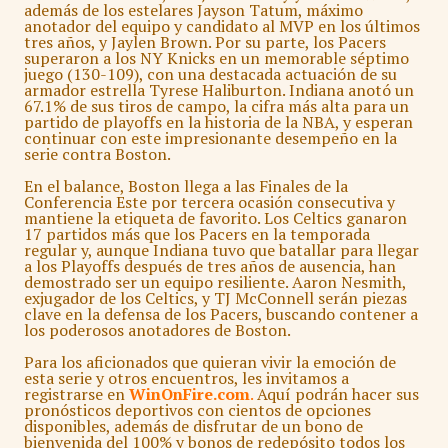
además de los estelares Jayson Tatum, máximo
anotador del equipo y candidato al MVP en los últimos
tres años, y Jaylen Brown. Por su parte, los Pacers
superaron a los NY Knicks en un memorable séptimo
juego (130-109), con una destacada actuación de su
armador estrella Tyrese Haliburton. Indiana anotó un
67.1% de sus tiros de campo, la cifra más alta para un
partido de playoffs en la historia de la NBA, y esperan
continuar con este impresionante desempeño en la
serie contra Boston.
En el balance, Boston llega a las Finales de la
Conferencia Este por tercera ocasión consecutiva y
mantiene la etiqueta de favorito. Los Celtics ganaron
17 partidos más que los Pacers en la temporada
regular y, aunque Indiana tuvo que batallar para llegar
a los Playoffs después de tres años de ausencia, han
demostrado ser un equipo resiliente. Aaron Nesmith,
exjugador de los Celtics, y TJ McConnell serán piezas
clave en la defensa de los Pacers, buscando contener a
los poderosos anotadores de Boston.
Para los aficionados que quieran vivir la emoción de
esta serie y otros encuentros, les invitamos a
registrarse en
WinOnFire.com
.
Aquí podrán hacer sus
pronósticos deportivos con cientos de opciones
disponibles, además de disfrutar de un bono de
bienvenida del 100% y bonos de redepósito todos los